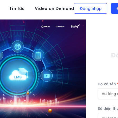
Tin tức
Video on Demand
Đăng nhập
Đ
Họ và tên
Số điện th