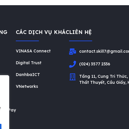
NG
CÁC DỊCH VỤ KHÁC
LIÊN HỆ
VINASA Connect
contact.skill7@gmail.c
Digital Trust
(024) 3577 2336
DanhbaICT
Tầng 11, Cung Tri Thức,
Thất Thuyết, Cầu Giấy, 
VNetworks
n
f
n VNPay