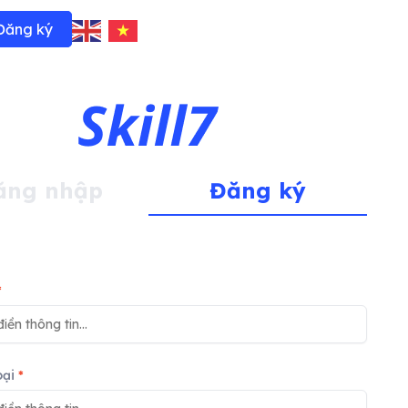
Đăng ký
ăng nhập
Đăng ký
*
oại
*