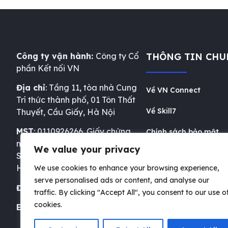
Công ty vận hành:
Công ty Cổ
THÔNG TIN CHU
phần Kết nối VN
Địa chỉ
: Tầng 11, tòa nhà Cung
Về VN Connect
Trí thức thành phố, 01 Tôn Thất
Về Skill7
Thuyết, Cầu Giấy, Hà Nội
MST
: 0110926266. Giấy chứng
Chính sách bảo mật
nhận đăng ký doanh nghiệp do
We value your privacy
Điều khoản sử dụng
Sở Kế hoạch Đầu tư Thành phố
Hà Nội cấp ngày 03/01/2025
We use cookies to enhance your browsing experience,
Chính sách thanh toá
serve personalised ads or content, and analyse our
Điện thoại
: 024.35772337
traffic. By clicking "Accept All", you consent to our use o
Hướng dẫn thanh toá
cookies.
Email
: support@skill7.online