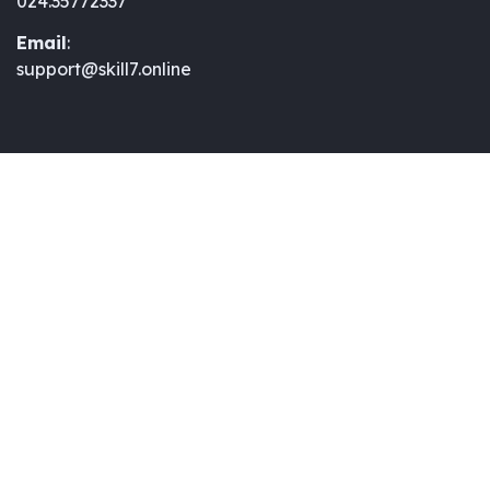
024.35772337
Email
:
support@skill7.online