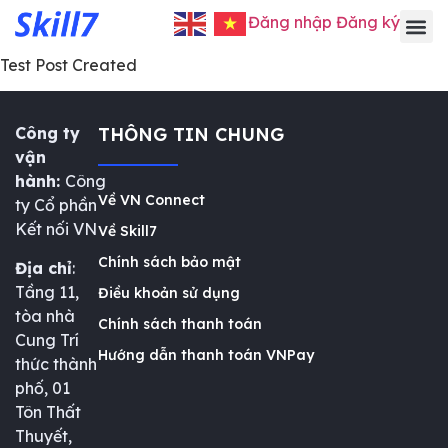
Đăng nhập
Đăng ký
Test Post Created
Công ty
THÔNG TIN CHUNG
vận
hành:
Công
Về VN Connect
ty Cổ phần
Kết nối VN
Về Skill7
Chính sách bảo mật
Địa chỉ
:
Tầng 11,
Điều khoản sử dụng
tòa nhà
Chính sách thanh toán
Cung Trí
Hướng dẫn thanh toán VNPay
thức thành
phố, 01
Tôn Thất
Thuyết,