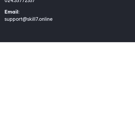
024.35772337
Email
:
support@skill7.online