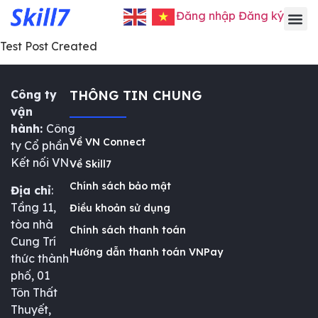
Đăng nhập
Đăng ký
Test Post Created
Công ty
THÔNG TIN CHUNG
vận
hành:
Công
Về VN Connect
ty Cổ phần
Kết nối VN
Về Skill7
Chính sách bảo mật
Địa chỉ
:
Tầng 11,
Điều khoản sử dụng
tòa nhà
Chính sách thanh toán
Cung Trí
Hướng dẫn thanh toán VNPay
thức thành
phố, 01
Tôn Thất
Thuyết,