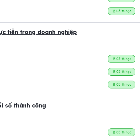
Có th học
ực tiễn trong doanh nghiệp
Có th học
Có th học
Có th học
ổi số thành công
Có th học