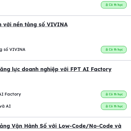
Có th học
ch với nền tảng số VIVINA
ng số VIVINA
Có th học
ăng lực doanh nghiệp với FPT AI Factory
AI Factory
Có th học
và AI
Có th học
Tảng Vận Hành Số với Low-Code/No-Code và