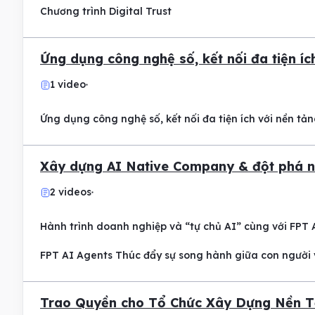
Chương trình Digital Trust
Ứng dụng công nghệ số, kết nối đa tiện í
1 video
Ứng dụng công nghệ số, kết nối đa tiện ích với nền tả
Xây dựng AI Native Company & đột phá n
2 videos
Hành trình doanh nghiệp và “tự chủ AI” cùng với FPT 
FPT AI Agents Thúc đẩy sự song hành giữa con người 
Trao Quyền cho Tổ Chức Xây Dựng Nền 