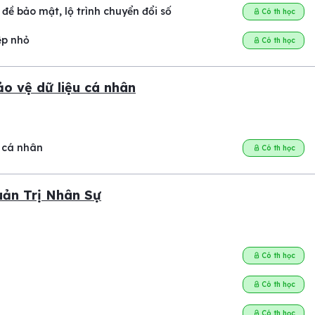
đề bảo mật, lộ trình chuyển đổi số
Có th học
ệp nhỏ
Có th học
ảo vệ dữ liệu cá nhân
u cá nhân
Có th học
uản Trị Nhân Sự
Có th học
Có th học
Có th học