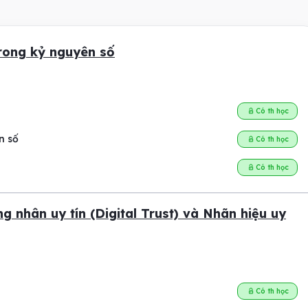
trong kỷ nguyên số
Có th học
n số
Có th học
Có th học
 nhân uy tín (Digital Trust) và Nhãn hiệu uy
Có th học