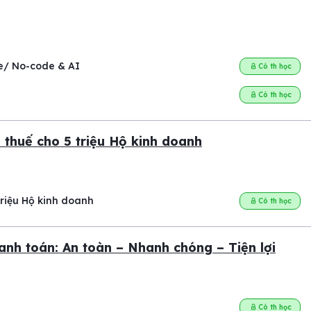
de/ No-code & AI
Có th học
Có th học
thuế cho 5 triệu Hộ kinh doanh
riệu Hộ kinh doanh
Có th học
hanh toán: An toàn – Nhanh chóng – Tiện lợi
Có th học