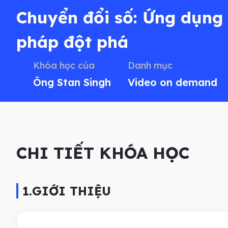
Chuyển đổi số: Ứng dụng t
pháp đột phá
Khóa học của
Danh mục
Ông Stan Singh
Video on demand
CHI TIẾT KHÓA HỌC
1.GIỚI THIỆU