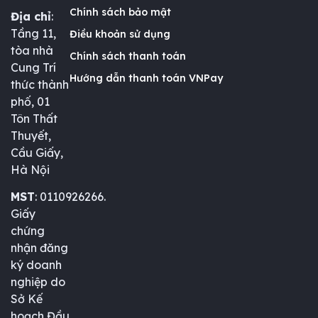
Chính sách bảo mật
Địa chỉ
:
Tầng 11,
Điều khoản sử dụng
tòa nhà
Chính sách thanh toán
Cung Trí
Hướng dẫn thanh toán VNPay
thức thành
phố, 01
Tôn Thất
Thuyết,
Cầu Giấy,
Hà Nội
MST
: 0110926266.
Giấy
chứng
nhận đăng
ký doanh
nghiệp do
Sở Kế
hoạch Đầu