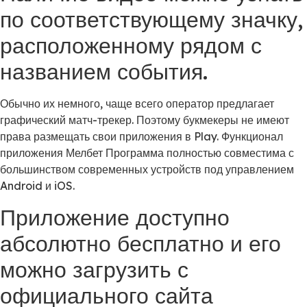
по соответствующему значку,
расположенному рядом с
названием события.
Обычно их немного, чаще всего оператор предлагает
графический матч-трекер. Поэтому букмекеры не имеют
права размещать свои приложения в Play. Функционал
приложения Мелбет Программа полностью совместима с
большинством современных устройств под управлением
Android и iOS.
Приложение доступно
абсолютно бесплатно и его
можно загрузить с
официального сайта