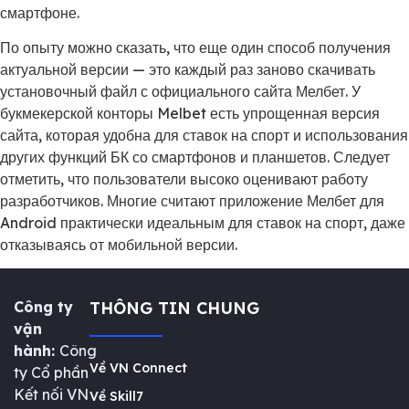
смартфоне.
По опыту можно сказать, что еще один способ получения
актуальной версии — это каждый раз заново скачивать
установочный файл с официального сайта Мелбет. У
букмекерской конторы Melbet есть упрощенная версия
сайта, которая удобна для ставок на спорт и использования
других функций БК со смартфонов и планшетов. Следует
отметить, что пользователи высоко оценивают работу
разработчиков. Многие считают приложение Мелбет для
Android практически идеальным для ставок на спорт, даже
отказываясь от мобильной версии.
Công ty
THÔNG TIN CHUNG
vận
hành:
Công
Về VN Connect
ty Cổ phần
Kết nối VN
Về Skill7