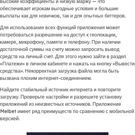
высокие коэффициенты и низкую маржу — что
обеспечивает игрокам выгодные условия и большие
выплаты как для новичков, так и для опытных беттеров.
Для использования всех функций приложения может
потребоваться разрешение на доступ к геолокации,
камере, микрофону, памяти и телефону. При наличии
достаточной суммы на счету можно запросить вывод
средств на личный счет. Для этого нужно зайти в раздел
«Платежи» в личном кабинете и нажать на кнопку «Вывести
средства». Некорректная загрузка файла могла быть
вызвана плохим интернет-соединением.
Найдите стабильный источник интернета и повторите
загрузку. Проверьте настройки и разрешите установку
приложений из неизвестных источников. Приложение
Melbet имеет ряд преимуществ по сравнению с мобильной
версией.