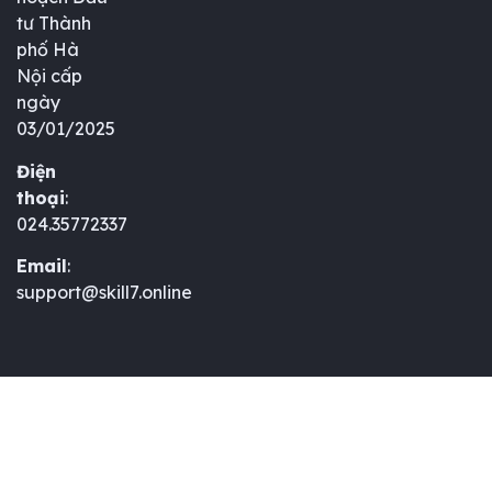
tư Thành
phố Hà
Nội cấp
ngày
03/01/2025
Điện
thoại
:
024.35772337
Email
:
support@skill7.online