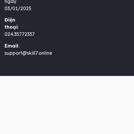
ngày
03/01/2025
Điện
thoại
:
024.35772337
Email
:
support@skill7.online