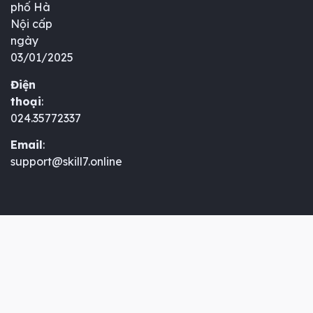
phố Hà
Nội cấp
ngày
03/01/2025
Điện
thoại
:
024.35772337
Email
:
support@skill7.online