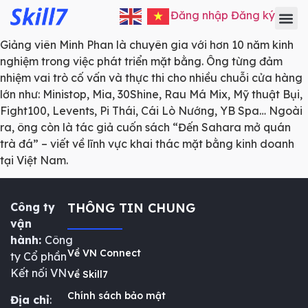
Đăng nhập
Đăng ký
Giảng viên Minh Phan là chuyên gia với hơn 10 năm kinh
nghiệm trong việc phát triển mặt bằng. Ông từng đảm
nhiệm vai trò cố vấn và thực thi cho nhiều chuỗi cửa hàng
lớn như: Ministop, Mia, 30Shine, Rau Má Mix, Mỹ thuật Bụi,
Fight100, Levents, Pi Thái, Cái Lò Nướng, YB Spa… Ngoài
ra, ông còn là tác giả cuốn sách “Đến Sahara mở quán
trà đá” – viết về lĩnh vực khai thác mặt bằng kinh doanh
tại Việt Nam.
Công ty
THÔNG TIN CHUNG
vận
hành:
Công
Về VN Connect
ty Cổ phần
Kết nối VN
Về Skill7
Chính sách bảo mật
Địa chỉ
: