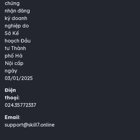
chứng
nhận đăng
ký doanh
nghiệp do
Sở Kế
hoạch Đầu
tư Thành
phố Hà
Nội cấp
ngày
03/01/2025
Điện
thoại
:
024.35772337
Email
:
support@skill7.online