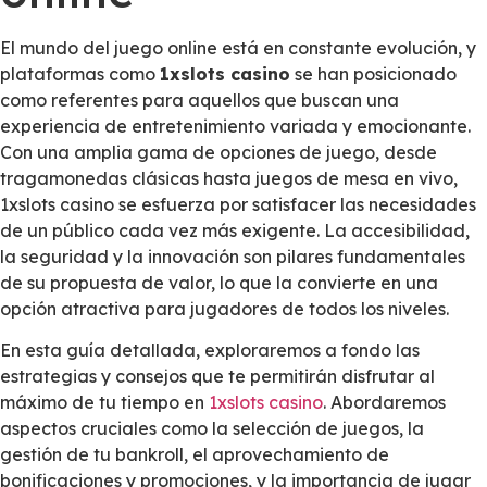
El mundo del juego online está en constante evolución, y
plataformas como
1xslots casino
se han posicionado
como referentes para aquellos que buscan una
experiencia de entretenimiento variada y emocionante.
Con una amplia gama de opciones de juego, desde
tragamonedas clásicas hasta juegos de mesa en vivo,
1xslots casino se esfuerza por satisfacer las necesidades
de un público cada vez más exigente. La accesibilidad,
la seguridad y la innovación son pilares fundamentales
de su propuesta de valor, lo que la convierte en una
opción atractiva para jugadores de todos los niveles.
En esta guía detallada, exploraremos a fondo las
estrategias y consejos que te permitirán disfrutar al
máximo de tu tiempo en
1xslots casino
. Abordaremos
aspectos cruciales como la selección de juegos, la
gestión de tu bankroll, el aprovechamiento de
bonificaciones y promociones, y la importancia de jugar