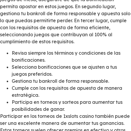
permita apostar en estos juegos. En segundo lugar,
gestiona tu bankroll de forma responsable y apuesta solo
lo que puedas permitirte perder. En tercer lugar, cumple
con los requisitos de apuesta de forma eficiente,
seleccionando juegos que contribuyan al 100% al
cumplimiento de estos requisitos.
Revisa siempre los términos y condiciones de las
bonificaciones.
Selecciona bonificaciones que se ajusten a tus
juegos preferidos.
Gestiona tu bankroll de forma responsable.
Cumple con los requisitos de apuesta de manera
estratégica.
Participa en torneos y sorteos para aumentar tus
posibilidades de ganar.
Participar en los torneos de 1xslots casino también puede
ser una excelente manera de aumentar tus ganancias.
Estos torneos suelen ofrecer premios en efectivo y otros