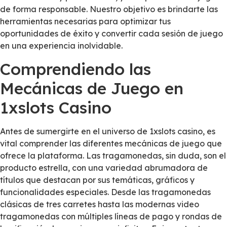
de forma responsable. Nuestro objetivo es brindarte las
herramientas necesarias para optimizar tus
oportunidades de éxito y convertir cada sesión de juego
en una experiencia inolvidable.
Comprendiendo las
Mecánicas de Juego en
1xslots Casino
Antes de sumergirte en el universo de 1xslots casino, es
vital comprender las diferentes mecánicas de juego que
ofrece la plataforma. Las tragamonedas, sin duda, son el
producto estrella, con una variedad abrumadora de
títulos que destacan por sus temáticas, gráficos y
funcionalidades especiales. Desde las tragamonedas
clásicas de tres carretes hasta las modernas video
tragamonedas con múltiples líneas de pago y rondas de