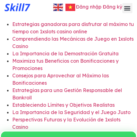
Đăng nhập
Đăng ký
Estrategias ganadoras para disfrutar al máximo tu
tiempo con 1xslots casino online
Comprendiendo las Mecánicas de Juego en 1xslots
Casino
La Importancia de la Demostración Gratuita
Maximiza tus Beneficios con Bonificaciones y
Promociones
Consejos para Aprovechar al Máximo las
Bonificaciones
Estrategias para una Gestión Responsable del
Bankroll
Estableciendo Límites y Objetivos Realistas
La Importancia de la Seguridad y el Juego Justo
Perspectivas Futuras y la Evolución de 1xslots
Casino