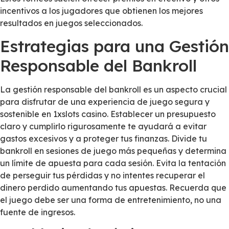
incentivos a los jugadores que obtienen los mejores
resultados en juegos seleccionados.
Estrategias para una Gestión
Responsable del Bankroll
La gestión responsable del bankroll es un aspecto crucial
para disfrutar de una experiencia de juego segura y
sostenible en 1xslots casino. Establecer un presupuesto
claro y cumplirlo rigurosamente te ayudará a evitar
gastos excesivos y a proteger tus finanzas. Divide tu
bankroll en sesiones de juego más pequeñas y determina
un límite de apuesta para cada sesión. Evita la tentación
de perseguir tus pérdidas y no intentes recuperar el
dinero perdido aumentando tus apuestas. Recuerda que
el juego debe ser una forma de entretenimiento, no una
fuente de ingresos.