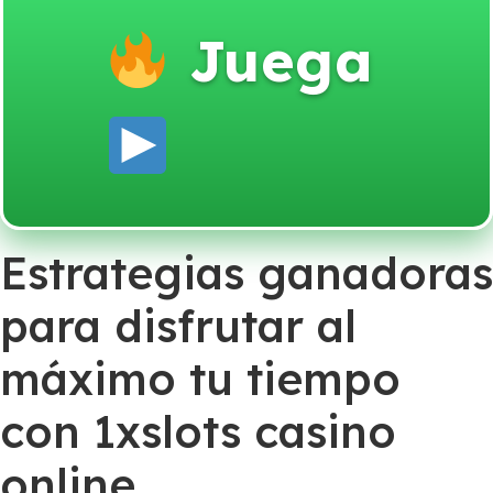
Juega
Estrategias ganadoras
para disfrutar al
máximo tu tiempo
con 1xslots casino
online