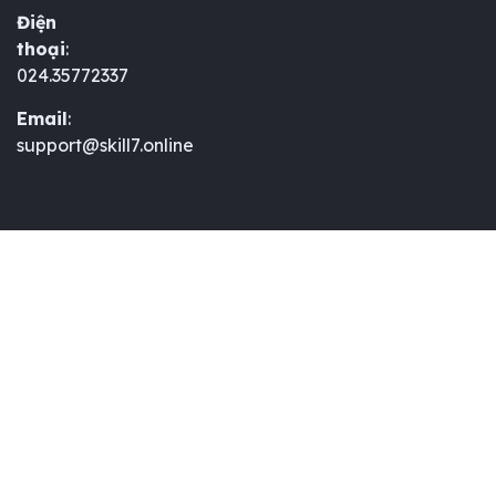
Điện
thoại
:
024.35772337
Email
:
support@skill7.online