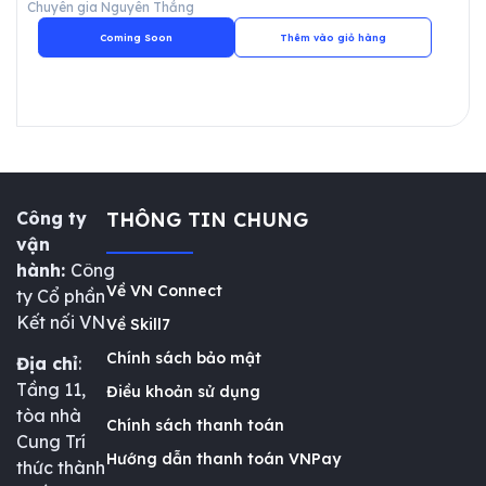
Thúc đẩy hợp tác
Chuyên gia Nguyên Thắng
Coming Soon
Thêm vào giỏ hàng
Công ty
THÔNG TIN CHUNG
vận
hành:
Công
Về VN Connect
ty Cổ phần
Kết nối VN
Về Skill7
Chính sách bảo mật
Địa chỉ
:
Tầng 11,
Điều khoản sử dụng
tòa nhà
Chính sách thanh toán
Cung Trí
Hướng dẫn thanh toán VNPay
thức thành