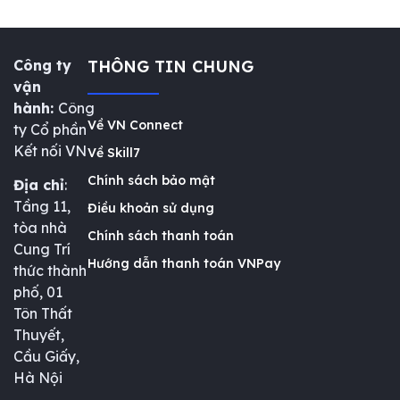
Công ty
THÔNG TIN CHUNG
vận
hành:
Công
Về VN Connect
ty Cổ phần
Kết nối VN
Về Skill7
Chính sách bảo mật
Địa chỉ
:
Tầng 11,
Điều khoản sử dụng
tòa nhà
Chính sách thanh toán
Cung Trí
Hướng dẫn thanh toán VNPay
thức thành
phố, 01
Tôn Thất
Thuyết,
Cầu Giấy,
Hà Nội