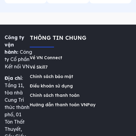
Công ty
THÔNG TIN CHUNG
vận
hành:
Công
Về VN Connect
ty Cổ phần
Kết nối VN
Về Skill7
Chính sách bảo mật
Địa chỉ
:
Tầng 11,
Điều khoản sử dụng
tòa nhà
Chính sách thanh toán
Cung Trí
Hướng dẫn thanh toán VNPay
thức thành
phố, 01
Tôn Thất
Thuyết,