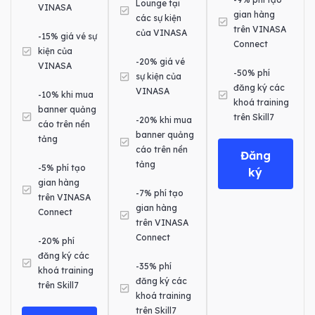
Lounge tại
VINASA
gian hàng
các sự kiện
trên VINASA
của VINASA
-15% giá vé sự
Connect
kiện của
-20% giá vé
VINASA
-50% phí
sự kiện của
đăng ký các
VINASA
-10% khi mua
khoá training
banner quảng
trên Skill7
-20% khi mua
cáo trên nền
banner quảng
tảng
cáo trên nền
Đăng
tảng
-5% phí tạo
ký
gian hàng
-7% phí tạo
trên VINASA
gian hàng
Connect
trên VINASA
Connect
-20% phí
đăng ký các
-35% phí
khoá training
đăng ký các
trên Skill7
khoá training
trên Skill7