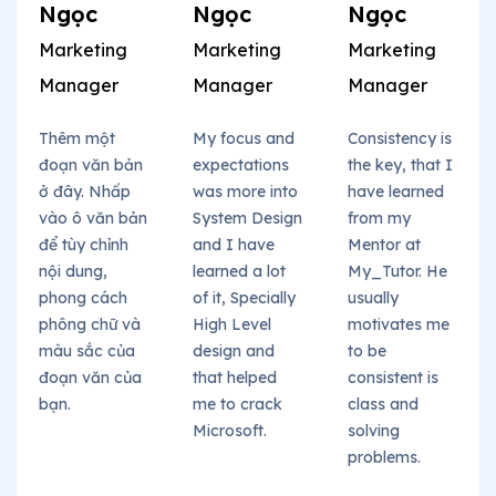
Ngọc
Ngọc
Ngọc
Marketing
Marketing
Marketing
Manager
Manager
Manager
Thêm một
My focus and
Consistency is
đoạn văn bản
expectations
the key, that I
ở đây. Nhấp
was more into
have learned
vào ô văn bản
System Design
from my
để tùy chỉnh
and I have
Mentor at
nội dung,
learned a lot
My_Tutor. He
phong cách
of it, Specially
usually
phông chữ và
High Level
motivates me
màu sắc của
design and
to be
đoạn văn của
that helped
consistent is
bạn.
me to crack
class and
Microsoft.
solving
problems.