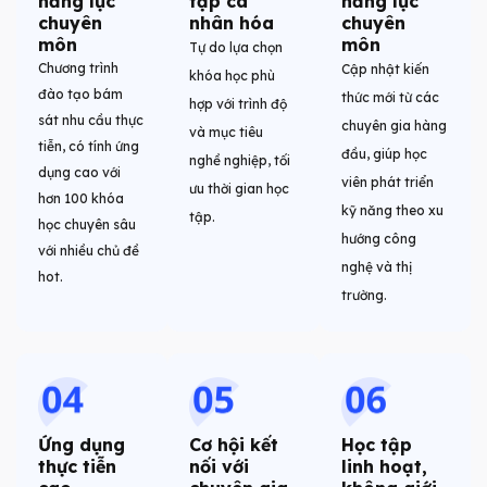
năng lực
tập cá
năng lực
chuyên
nhân hóa
chuyên
môn
môn
Tự do lựa chọn
Chương trình
Cập nhật kiến
khóa học phù
đào tạo bám
thức mới từ các
hợp với trình độ
sát nhu cầu thực
chuyên gia hàng
và mục tiêu
tiễn, có tính ứng
đầu, giúp học
nghề nghiệp, tối
dụng cao với
viên phát triển
ưu thời gian học
hơn 100 khóa
kỹ năng theo xu
tập.
học chuyên sâu
hướng công
với nhiều chủ đề
nghệ và thị
hot.
trường.
Ứng dụng
Cơ hội kết
Học tập
thực tiễn
nối với
linh hoạt,