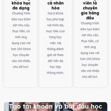
khóa học
cá nhân
viên là
đa dạng
hóa
chuyên
gia hàng
Chương trình
Gợi ý khóa
đầu
đào tạo bám
học phù hợp
Chương trình
sát nhu cầu
với trình độ,
đào tạo bám
thực tiễn, có
mục tiêu của
sát nhu cầu
tính ứng
từng học
thực tiễn, có
dụng cao với
viên. Hệ
tính ứng
hơn 100 khóa
thống đánh
dụng cao với
học chuyên
giá và theo
hơn 100 khóa
sâu với nhiều
dõi tiến độ
học chuyên
chủ đề hot.
học tập
sâu với nhiều
thông minh.
chủ đề hot.
Tạo tài khoản và bắt đầu học