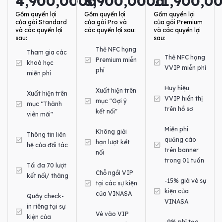
4,900,000đ
8,900,000đ
11,900,0
Gồm quyền lợi
Gồm quyền lợi
Gồm quyền lợi
của gói Standard
của gói Pro và
của gói Premium
và các quyền lợi
các quyền lợi sau:
và các quyền lợi
sau:
sau:
Thẻ NFC hạng
Tham gia các
Thẻ NFC hạng
Premium miễn
khoá học
VVIP miễn phí
phí
miễn phí
Huy hiệu
Xuất hiện trên
Xuất hiện trên
VVIP hiển thị
mục "Gợi ý
mục “Thành
trên hồ sơ
kết nối"
viên mới"
Miễn phí
Không giới
Thông tin liên
quảng cáo
hạn lượt kết
hệ của đối tác
trên banner
nối
trong 01 tuần
Tối đa 70 lượt
Chỗ ngồi VIP
kết nối/ tháng
-15% giá vé sự
tại các sự kiện
kiện của
của VINASA
Quầy check-
VINASA
in riêng tại sự
Vé vào VIP
kiện của
-9% phí tạo