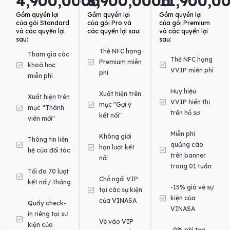
4,900,000đ
8,900,000đ
11,900,0
Gồm quyền lợi
Gồm quyền lợi
Gồm quyền lợi
của gói Standard
của gói Pro và
của gói Premium
và các quyền lợi
các quyền lợi sau:
và các quyền lợi
sau:
sau:
Thẻ NFC hạng
Tham gia các
Thẻ NFC hạng
Premium miễn
khoá học
VVIP miễn phí
phí
miễn phí
Huy hiệu
Xuất hiện trên
Xuất hiện trên
VVIP hiển thị
mục "Gợi ý
mục “Thành
trên hồ sơ
kết nối"
viên mới"
Miễn phí
Không giới
Thông tin liên
quảng cáo
hạn lượt kết
hệ của đối tác
trên banner
nối
trong 01 tuần
Tối đa 70 lượt
Chỗ ngồi VIP
kết nối/ tháng
-15% giá vé sự
tại các sự kiện
kiện của
của VINASA
Quầy check-
VINASA
in riêng tại sự
Vé vào VIP
kiện của
-9% phí tạo