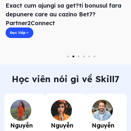
Exact cum ajungi sa get?ti bonusul fara
depunere care au cazino Bet7?
Partner2Connect
Đọc tiếp
Học viên nói gì về Skill7
Nguyễn
Nguyễn
Nguyễn