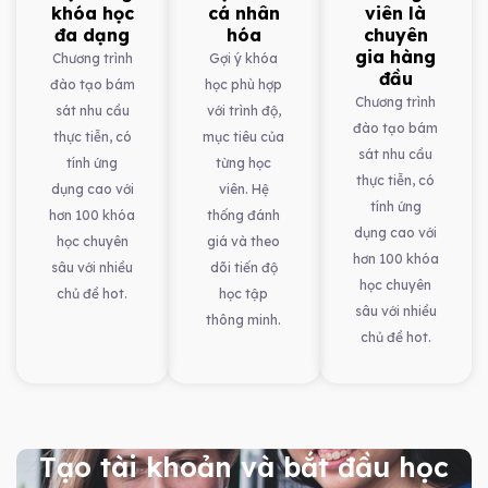
khóa học
cá nhân
viên là
đa dạng
hóa
chuyên
gia hàng
Chương trình
Gợi ý khóa
đầu
đào tạo bám
học phù hợp
Chương trình
sát nhu cầu
với trình độ,
đào tạo bám
thực tiễn, có
mục tiêu của
sát nhu cầu
tính ứng
từng học
thực tiễn, có
dụng cao với
viên. Hệ
tính ứng
hơn 100 khóa
thống đánh
dụng cao với
học chuyên
giá và theo
hơn 100 khóa
sâu với nhiều
dõi tiến độ
học chuyên
chủ đề hot.
học tập
sâu với nhiều
thông minh.
chủ đề hot.
Tạo tài khoản và bắt đầu học