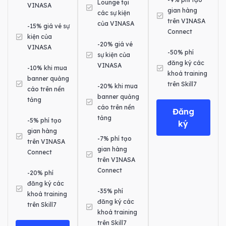
Lounge tại
VINASA
gian hàng
các sự kiện
trên VINASA
của VINASA
-15% giá vé sự
Connect
kiện của
-20% giá vé
VINASA
-50% phí
sự kiện của
đăng ký các
VINASA
-10% khi mua
khoá training
banner quảng
trên Skill7
-20% khi mua
cáo trên nền
banner quảng
tảng
cáo trên nền
Đăng
tảng
-5% phí tạo
ký
gian hàng
-7% phí tạo
trên VINASA
gian hàng
Connect
trên VINASA
Connect
-20% phí
đăng ký các
-35% phí
khoá training
đăng ký các
trên Skill7
khoá training
trên Skill7