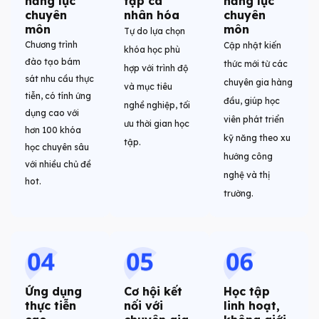
năng lực
tập cá
năng lực
chuyên
nhân hóa
chuyên
môn
môn
Tự do lựa chọn
Chương trình
Cập nhật kiến
khóa học phù
đào tạo bám
thức mới từ các
hợp với trình độ
sát nhu cầu thực
chuyên gia hàng
và mục tiêu
tiễn, có tính ứng
đầu, giúp học
nghề nghiệp, tối
dụng cao với
viên phát triển
ưu thời gian học
hơn 100 khóa
kỹ năng theo xu
tập.
học chuyên sâu
hướng công
với nhiều chủ đề
nghệ và thị
hot.
trường.
Ứng dụng
Cơ hội kết
Học tập
thực tiễn
nối với
linh hoạt,