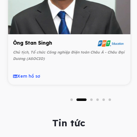
Ông Stan Singh
Chủ tịch, Tổ chức Công nghiệp Điện toán Châu Á - Châu Đại
Dương (ASOCIO)
Xem hồ sơ
Tin tức