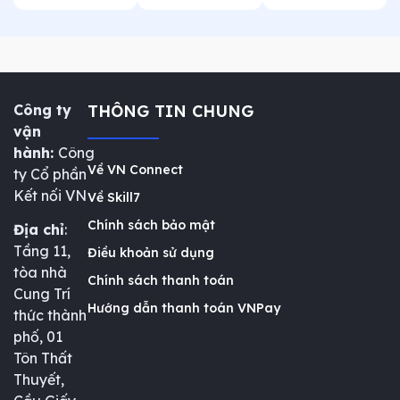
Công ty
THÔNG TIN CHUNG
vận
hành:
Công
Về VN Connect
ty Cổ phần
Kết nối VN
Về Skill7
Chính sách bảo mật
Địa chỉ
:
Tầng 11,
Điều khoản sử dụng
tòa nhà
Chính sách thanh toán
Cung Trí
Hướng dẫn thanh toán VNPay
thức thành
phố, 01
Tôn Thất
Thuyết,