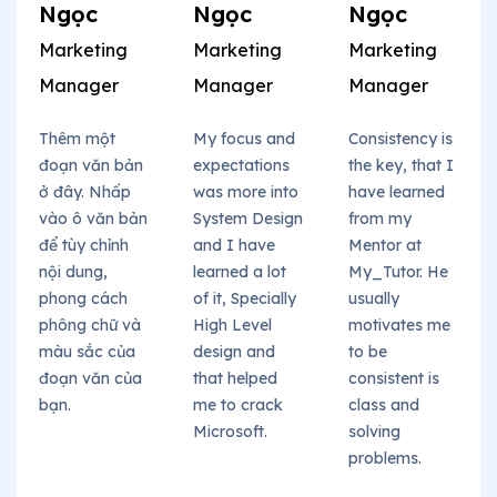
Ngọc
Ngọc
Ngọc
Marketing
Marketing
Marketing
Manager
Manager
Manager
Thêm một
My focus and
Consistency is
đoạn văn bản
expectations
the key, that I
ở đây. Nhấp
was more into
have learned
vào ô văn bản
System Design
from my
để tùy chỉnh
and I have
Mentor at
nội dung,
learned a lot
My_Tutor. He
phong cách
of it, Specially
usually
phông chữ và
High Level
motivates me
màu sắc của
design and
to be
đoạn văn của
that helped
consistent is
bạn.
me to crack
class and
Microsoft.
solving
problems.